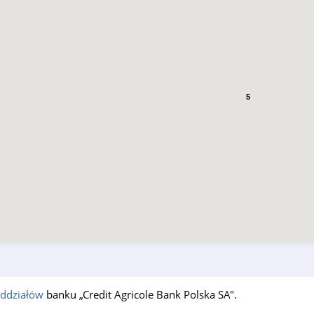
5
ddziałów
banku „Credit Agricole Bank Polska SA".