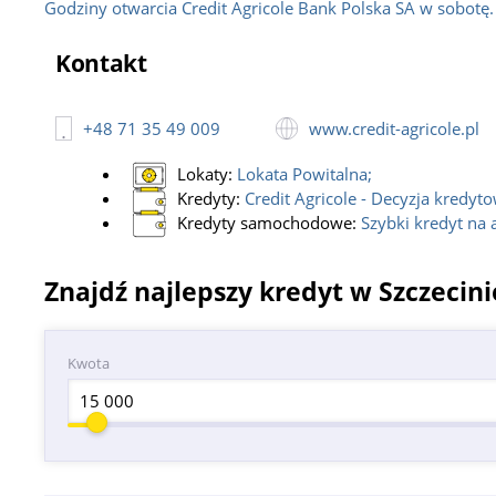
Godziny otwarcia Credit Agricole Bank Polska SA w sobotę.
Kontakt:
+48 71 35 49 009;
Godziny pracy:
Pn-Pt 10 - 17:00;
Kontakt
Credit Agricole Bank Polska SA
Adres:
ul. Ks. bpa Władysława Bandurskiego 98,
71-685 Szczecin;
+48 71 35 49 009
www.credit-agricole.pl
Kontakt:
+48 71 35 49 009;
Godziny pracy:
Pn-Pt 10:30 - 17:30;
Lokaty:
Lokata Powitalna
;
Kredyty:
Credit Agricole - Decyzja kredy
Kredyty samochodowe:
Szybki kredyt na 
Znajdź najlepszy kredyt w Szczecini
Kwota