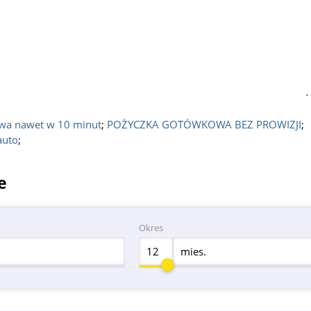
`
towa nawet w 10 minut
;
POŻYCZKA GOTÓWKOWA BEZ PROWIZJI
;
auto
;
e
Okres
mies.