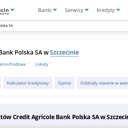
ecin
Banki
Serwisy
Kredyty
Menu
Burger
olska SA
 Bank Polska SA w
Szczecinie
1
1
 samochodowe
Lokaty
Kalkulator kredytowy
Opinie
Oddziały otwarte w we
tów Credit Agricole Bank Polska SA w Szczeci