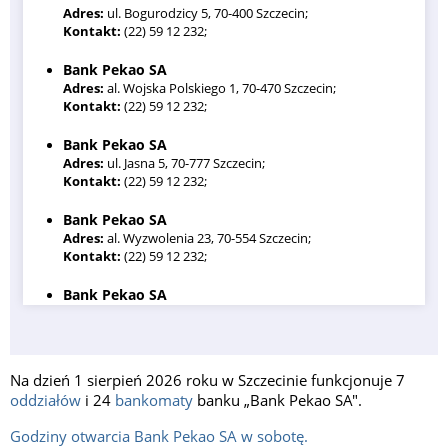
Adres:
ul. Bogurodzicy 5, 70-400 Szczecin;
Kontakt:
(22) 59 12 232;
Bank Pekao SA
Adres:
al. Wojska Polskiego 1, 70-470 Szczecin;
Kontakt:
(22) 59 12 232;
Bank Pekao SA
Adres:
ul. Jasna 5, 70-777 Szczecin;
Kontakt:
(22) 59 12 232;
Bank Pekao SA
Adres:
al. Wyzwolenia 23, 70-554 Szczecin;
Kontakt:
(22) 59 12 232;
Bank Pekao SA
Adres:
ul. Smolańska 4, 70-026 Szczecin;
Kontakt:
(22) 59 12 232;
Bank Pekao SA
Na dzień 1 sierpień 2026 roku w Szczecinie funkcjonuje 7
Adres:
ul. Grodzka 9, 70-560 Szczecin;
oddziałów
i 24
bankomaty
banku „Bank Pekao SA".
Kontakt:
(22) 59 12 232;
Godziny otwarcia Bank Pekao SA w sobotę.
Bank Pekao SA