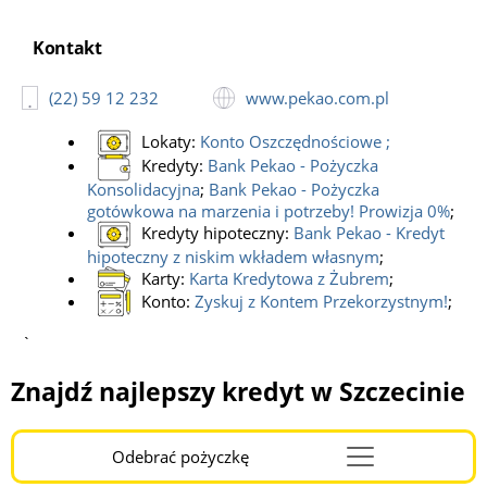
Adres:
al. Wyzwolenia 68, 71-506 Szczecin;
Kontakt:
(22) 59 12 232;
Kontakt
Bank Pekao SA, bankomat
(22) 59 12 232
www.pekao.com.pl
Adres:
Grodzka 9, Szczecin;
Godziny pracy:
pon-pt 8:00-18:00;
Lokaty:
Konto Oszczędnościowe
;
Bank Pekao SA, bankomat
Kredyty:
Bank Pekao - Pożyczka
Adres:
Żołnierska 49, Szczecin;
Konsolidacyjna
;
Bank Pekao - Pożyczka
gotówkowa na marzenia i potrzeby! Prowizja 0%
;
Bank Pekao SA, bankomat
Kredyty hipoteczny:
Bank Pekao - Kredyt
Adres:
Żołędziowa 35, Szczecin;
hipoteczny z niskim wkładem własnym
;
Karty:
Karta Kredytowa z Żubrem
;
Bank Pekao SA, bankomat
Konto:
Zyskuj z Kontem Przekorzystnym!
;
Adres:
Stanisława Thugutta 2a, Szczecin;
`
Bank Pekao SA, bankomat
Adres:
prof. Władysława Szafera 196, Szczecin;
Znajdź najlepszy kredyt w Szczecinie
Godziny pracy:
24h Depozyty;
Bank Pekao SA, bankomat
Adres:
Bałuki Edmunda 10/11, Szczecin;
Odebrać pożyczkę
Menu
Kontakt:
+48914406304;
Godziny pracy:
pon-pt 08:00-18:00;