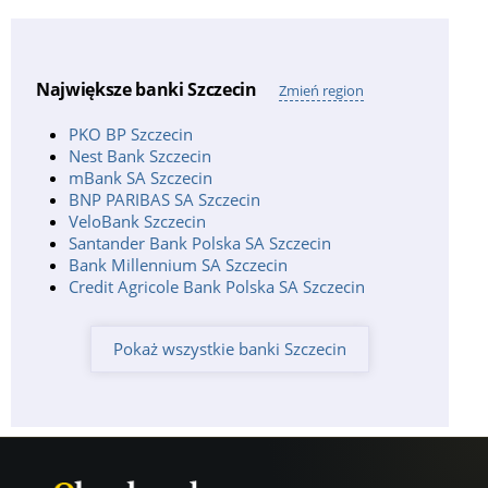
Burger
Bank Pekao SA, bankomat
Adres:
Adama Mickiewicza 69, Szczecin;
Największe banki Szczecin
Zmień region
Bank Pekao SA, bankomat
Adres:
Krzysztofa Kolumba 1, Szczecin;
PKO BP Szczecin
Godziny pracy:
24h;
Nest Bank Szczecin
mBank SA Szczecin
Bank Pekao SA, bankomat
BNP PARIBAS SA Szczecin
Adres:
Jasna 5, Szczecin;
VeloBank Szczecin
Kontakt:
+48914313940;
Santander Bank Polska SA Szczecin
Godziny pracy:
pon-pt 8:00-19:00, sob 9:00-14:00;
Bank Millennium SA Szczecin
Bank Pekao SA, bankomat
Credit Agricole Bank Polska SA Szczecin
Adres:
Bytomska 7, Szczecin;
Kontakt:
+48914308486;
Godziny pracy:
pon-pt 9:30-16:00;
Pokaż wszystkie banki Szczecin
Bank Pekao SA, bankomat
Adres:
Brązowa 40, Szczecin;
Godziny pracy:
24h;
Bank Pekao SA, bankomat