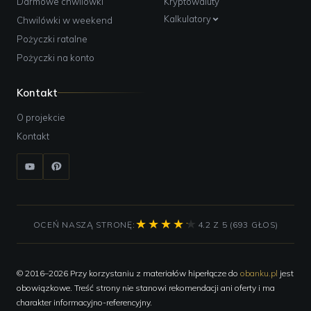
Darmowe chwilówki
Kryptowaluty
Bank Pekao SA, bankomat
Kalkulatory
Chwilówki w weekend
Adres:
Aleja Wojska Polskiego 1, Szczecin;
Godziny pracy:
24h Depozyty;
Pożyczki ratalne
Pożyczki na konto
Bank Pekao SA, bankomat
Adres:
Śląska 9, Szczecin;
Godziny pracy:
24h Depozyty;
Kontakt
Bank Pekao SA, bankomat
O projekcie
Adres:
Rodła 9, Szczecin;
Kontakt
Godziny pracy:
24h Depozyty;
Bank Pekao SA, bankomat
Adres:
Al. Krakowska 67, Szczecin;
Bank Pekao SA, bankomat
Adres:
Aleja Piastów 24, Szczecin;
OCEŃ NASZĄ STRONĘ:
4.2 Z 5 (693 GŁOS)
Godziny pracy:
24h;
Bank Pekao SA, bankomat
© 2016–2026 Przy korzystaniu z materiałów hiperłącze do
obanku.pl
jest
Adres:
Lucjana Rydla 9, Szczecin;
Kontakt:
+48914883628, fax +48914883573;
obowiązkowe. Treść strony nie stanowi rekomendacji ani oferty i ma
charakter informacyjno-referencyjny.