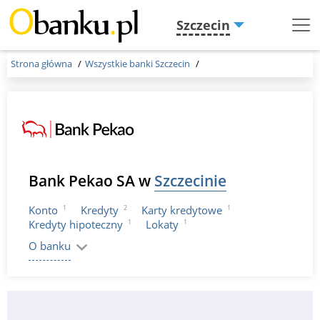
Szczecin
Menu
Burger
Strona główna
Wszystkie banki Szczecin
Bank Pekao SA w
Szczecinie
1
2
1
Konto
Kredyty
Karty kredytowe
1
1
Kredyty hipoteczny
Lokaty
O banku