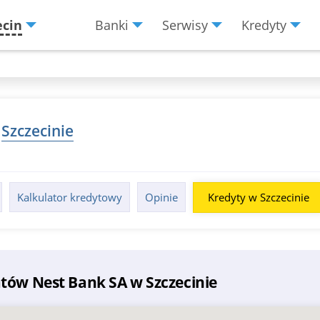
ecin
Banki
Serwisy
Kredyty
Menu
Burger
w
Szczecinie
Kalkulator kredytowy
Opinie
Kredyty w Szczecinie
tów Nest Bank SA w Szczecinie