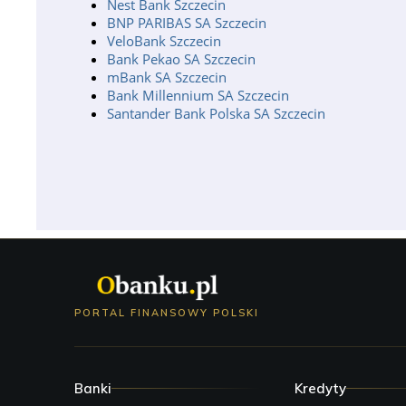
Nest Bank Szczecin
BNP PARIBAS SA Szczecin
VeloBank Szczecin
Bank Pekao SA Szczecin
mBank SA Szczecin
Bank Millennium SA Szczecin
Santander Bank Polska SA Szczecin
PORTAL FINANSOWY POLSKI
Banki
Kredyty