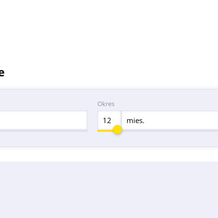
e
Okres
mies.