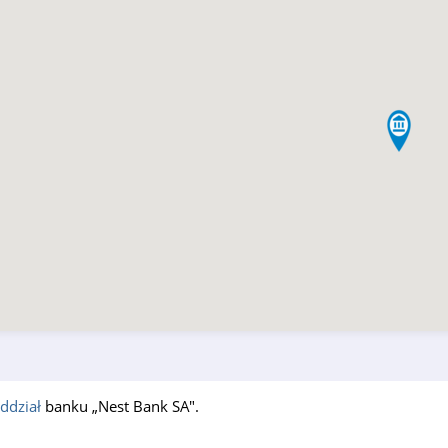
ddział
banku „Nest Bank SA".