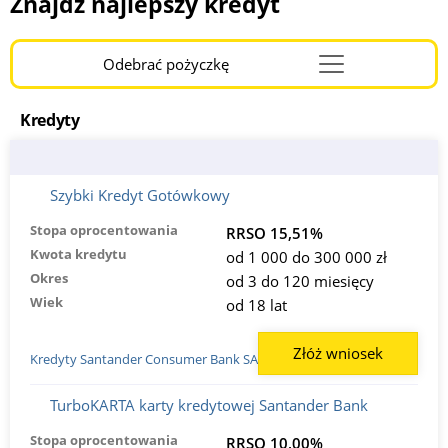
Znajdź najlepszy kredyt
Odebrać pożyczkę
Menu
Burger
Kredyty
Szybki Kredyt Gotówkowy
Stopa oprocentowania
RRSO 15,51%
Kwota kredytu
od 1 000 do 300 000 zł
Okres
od 3 do 120 miesięcy
Wiek
od 18 lat
Złóż wniosek
Kredyty Santander Consumer Bank SA
TurboKARTA karty kredytowej Santander Bank
Stopa oprocentowania
RRSO 10,00%